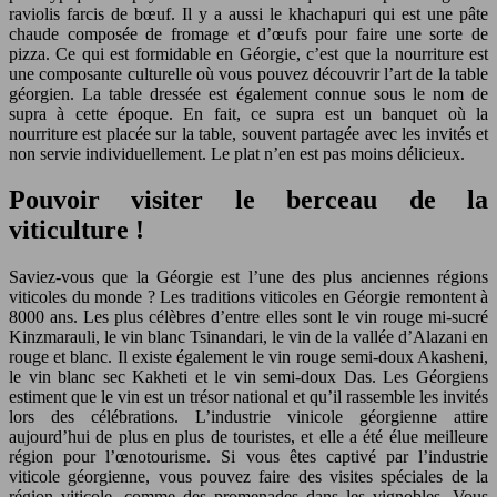
raviolis farcis de bœuf. Il y a aussi le khachapuri qui est une pâte
chaude composée de fromage et d’œufs pour faire une sorte de
pizza. Ce qui est formidable en Géorgie, c’est que la nourriture est
une composante culturelle où vous pouvez découvrir l’art de la table
géorgien. La table dressée est également connue sous le nom de
supra à cette époque. En fait, ce supra est un banquet où la
nourriture est placée sur la table, souvent partagée avec les invités et
non servie individuellement. Le plat n’en est pas moins délicieux.
Pouvoir visiter le berceau de la
viticulture !
Saviez-vous que la Géorgie est l’une des plus anciennes régions
viticoles du monde ? Les traditions viticoles en Géorgie remontent à
8000 ans. Les plus célèbres d’entre elles sont le vin rouge mi-sucré
Kinzmarauli, le vin blanc Tsinandari, le vin de la vallée d’Alazani en
rouge et blanc. Il existe également le vin rouge semi-doux Akasheni,
le vin blanc sec Kakheti et le vin semi-doux Das. Les Géorgiens
estiment que le vin est un trésor national et qu’il rassemble les invités
lors des célébrations. L’industrie vinicole géorgienne attire
aujourd’hui de plus en plus de touristes, et elle a été élue meilleure
région pour l’œnotourisme. Si vous êtes captivé par l’industrie
viticole géorgienne, vous pouvez faire des visites spéciales de la
région viticole, comme des promenades dans les vignobles. Vous