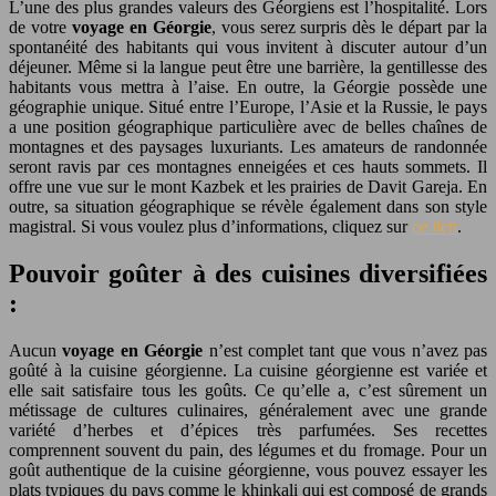
L’une des plus grandes valeurs des Géorgiens est l’hospitalité. Lors
de votre
voyage en Géorgie
, vous serez surpris dès le départ par la
spontanéité des habitants qui vous invitent à discuter autour d’un
déjeuner. Même si la langue peut être une barrière, la gentillesse des
habitants vous mettra à l’aise. En outre, la Géorgie possède une
géographie unique. Situé entre l’Europe, l’Asie et la Russie, le pays
a une position géographique particulière avec de belles chaînes de
montagnes et des paysages luxuriants. Les amateurs de randonnée
seront ravis par ces montagnes enneigées et ces hauts sommets. Il
offre une vue sur le mont Kazbek et les prairies de Davit Gareja. En
outre, sa situation géographique se révèle également dans son style
magistral. Si vous voulez plus d’informations, cliquez sur
ce lien
.
Pouvoir goûter à des cuisines diversifiées
:
Aucun
voyage en Géorgie
n’est complet tant que vous n’avez pas
goûté à la cuisine géorgienne. La cuisine géorgienne est variée et
elle sait satisfaire tous les goûts. Ce qu’elle a, c’est sûrement un
métissage de cultures culinaires, généralement avec une grande
variété d’herbes et d’épices très parfumées. Ses recettes
comprennent souvent du pain, des légumes et du fromage. Pour un
goût authentique de la cuisine géorgienne, vous pouvez essayer les
plats typiques du pays comme le khinkali qui est composé de grands