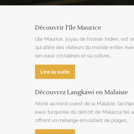
Découvrir l’île Maurice
L’île Maurice, joyau de l’océan Indien, est u
qui attire des visiteurs du monde entier. Av
ses eaux cristallines et sa culture…
Lire la suite
Découvrez Langkawi en Malaisie
Niché au nord-ouest de la Malaisie, l’arch
eaux turquoise du détroit de Malacca tel un
offrent un mélange envoûtant de plages…