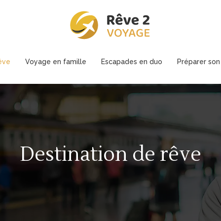
êve
Voyage en famille
Escapades en duo
Préparer so
Destination de rêve