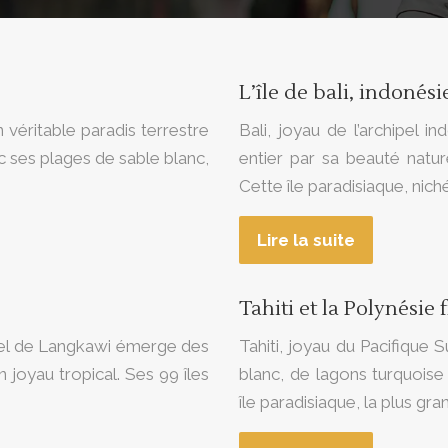
L’île de bali, indonési
n véritable paradis terrestre
Bali, joyau de l’archipel 
ec ses plages de sable blanc,
entier par sa beauté natur
Cette île paradisiaque, nic
Lire la suite
Tahiti et la Polynésie 
ipel de Langkawi émerge des
Tahiti, joyau du Pacifique
 joyau tropical. Ses 99 îles
blanc, de lagons turquoise
île paradisiaque, la plus gr