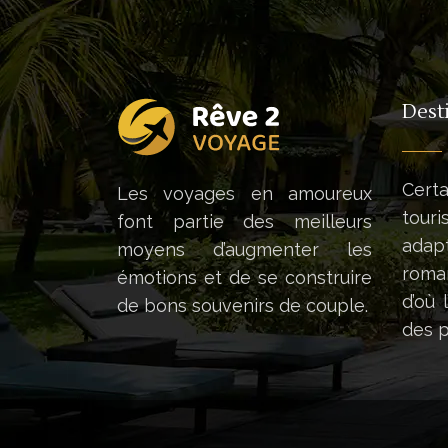
Dest
Cer
Les voyages en amoureux
tou
font partie des meilleurs
ada
moyens d’augmenter les
roma
émotions et de se construire
d’où 
de bons souvenirs de couple.
des p