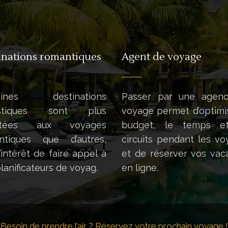
inations romantiques
Agent de voyage
taines destinations
Passer par une agen
ristiques sont plus
voyage permet d’optimi
ptées aux voyages
budget, le temps e
ntiques que d’autres,
circuits pendant les v
l’intérêt de faire appel à
et de réserver vos vac
lanificateurs de voyag.
en ligne.
Besoin de prendre l’air ? Réservez votre prochain voyage !