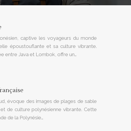
e
indonésien, captive les voyageurs du monde
elle époustouflante et sa culture vibrante.
hée entre Java et Lombok, offre un…
française
 Sud, évoque des images de plages de sable
 et de culture polynésienne vibrante. Cette
ande de la Polynésie…